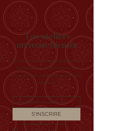
Les ateliers
arrivent bientôt
Je vous invite à rejoindre la liste
d'attente afin d'être tenu au
courant des dates des prochains
ateliers.
S'INSCRIRE
Je confirme vouloir 
rejoindre la liste 