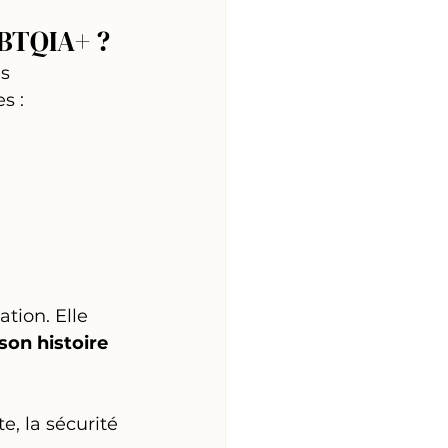
GBTQIA+ ?
s 
s :
tion. Elle 
on histoire 
, la sécurité 