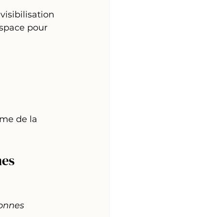
isibilisation 
espace pour 
me de la 
es 
sonnes 