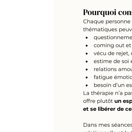
Pourquoi con
Chaque personne a 
thématiques peuv
questionnement
coming out et 
vécu de rejet,
estime de soi 
relations amo
fatigue émotio
besoin d’un e
La thérapie n’a pas
offre plutôt 
un esp
et se libérer de c
Dans mes séances,