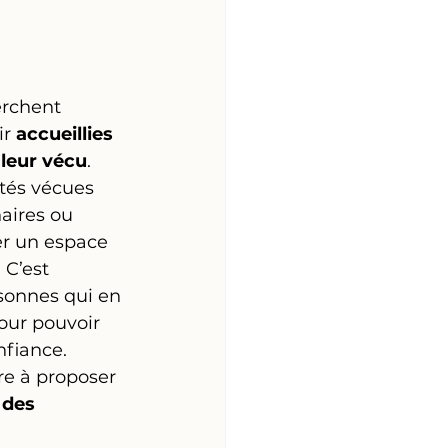
rchent 
r 
accueillies 
 leur vécu
.
ités vécues 
aires ou 
ver un espace 
. C’est 
sonnes qui en 
our pouvoir 
nfiance.
re à proposer 
 des 