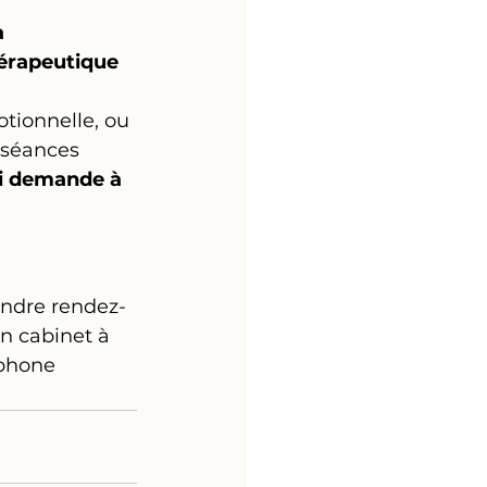
 
érapeutique 
tionnelle, ou 
 séances 
i demande à 
endre rendez-
n cabinet à 
phone 