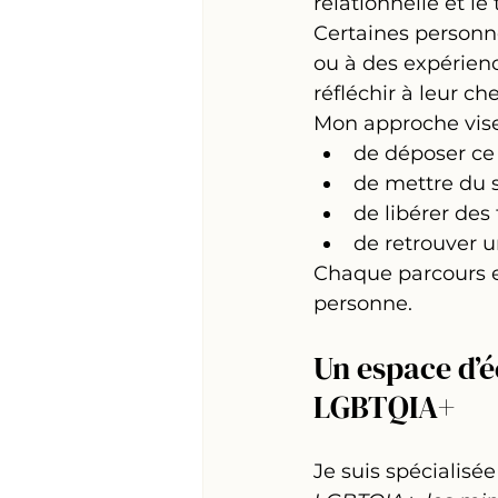
relationnelle et le
Certaines personnes
ou à des expérienc
réfléchir à leur ch
Mon approche vise
de déposer ce 
de mettre du 
de libérer de
de retrouver 
Chaque parcours e
personne.
Un espace d’é
LGBTQIA+
Je suis spéciali