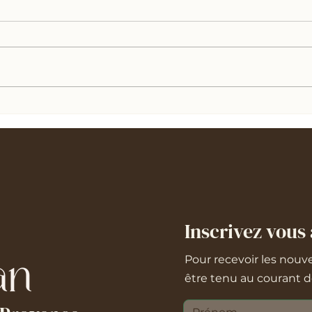
: écouter son cycle pour se
retrouver.
Le cycle menstruel influence
bien plus que le corps. Il
traverse nos émotions, notre
énergie, nos besoins. Trop
souvent, il est encore...
Inscrivez vous 
Pour recevoir les nouve
être tenu au courant de